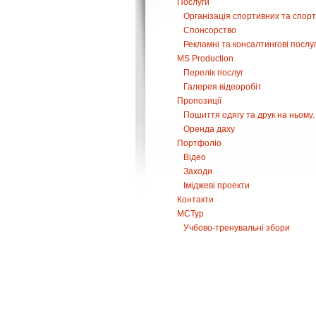
Послуги
Організація спортивних та спор
Спонсорство
Рекламні та консалтингові послу
MS Production
Перелік послуг
Галерея відеоробіт
Пропозиції
Пошиття одягу та друк на ньому.
Оренда даху
Портфоліо
Відео
Заходи
Іміджеві проекти
Контакти
МСТур
Учбово-тренувальні збори