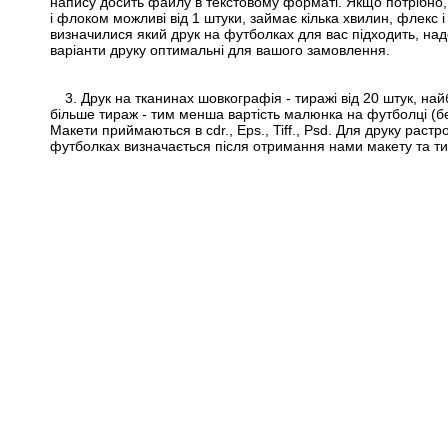
напису досить файлу в текстовому форматі. Якщо потрібно,
і флоком можливі від 1 штуки, займає кілька хвилин, флекс і
визначилися який друк на футболках для вас підходить, надс
варіанти друку оптимальні для вашого замовлення.
3. Друк на тканинах шовкографія - тиражі від 20 штук, 
більше тираж - тим менша вартість малюнка на футболці (бейсб
Макети приймаються в cdr., Eps., Tiff., Psd. Для друку раст
футболках визначається після отримання нами макету та тир