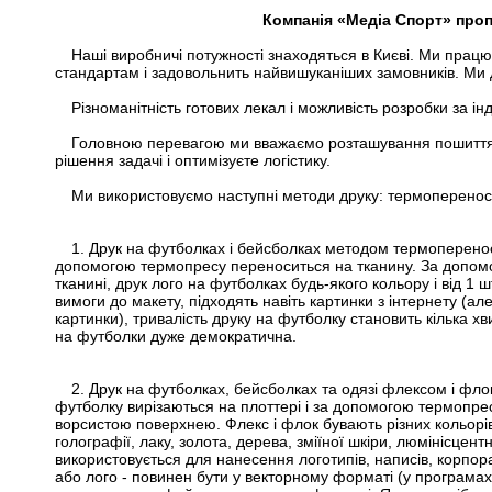
Компанія «Медіа Спорт» проп
Наші виробничі потужності знаходяться в Києві. Ми працю
стандартам і задовольнить найвишуканіших замовників. Ми д
Різноманітність готових лекал і можливість розробки за 
Головною перевагою ми вважаємо розташування пошиття і
рішення задачі і оптимізуєте логістику.
Ми використовуємо наступні методи друку: термоперенос
1. Друк на футболках і бейсболках методом термоперено
допомогою термопресу переноситься на тканину. За допом
тканині, друк лого на футболках будь-якого кольору і від 1 
вимоги до макету, підходять навіть картинки з інтернету (а
картинки), тривалість друку на футболку становить кілька хв
на футболки дуже демократична.
2. Друк на футболках, бейсболках та одязі флексом і фло
футболку вирізаються на плоттері і за допомогою термопре
ворсистою поверхнею. Флекс і флок бувають різних кольорів,
голографії, лаку, золота, дерева, зміїної шкіри, люмінісцен
використовується для нанесення логотипів, написів, корпо
або лого - повинен бути у векторному форматі (у програмах Core