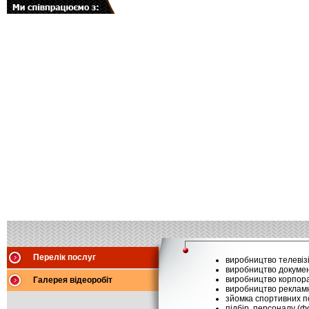
Перелік послуг
виробництво телевізі
виробництво докумен
виробництво корпора
Галерея відеоробіт
виробництво рекламн
зйомка спортивних п
підбір персоналу (фо