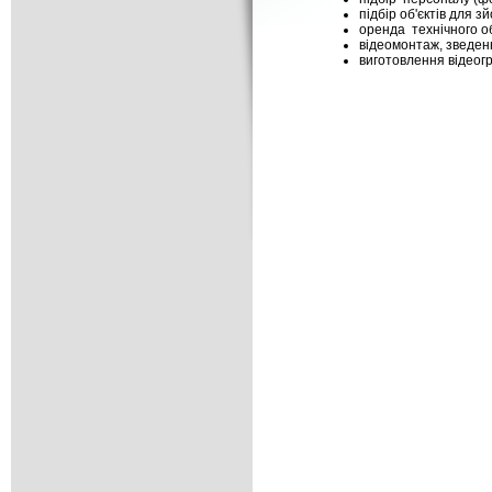
підбір об'єктів для з
оренда технічного о
відеомонтаж, зведенн
виготовлення відеогр