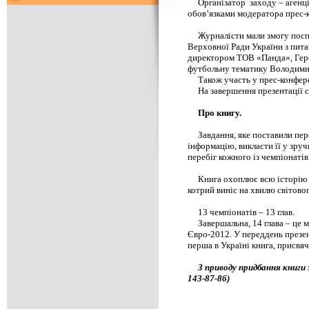
Організатор заходу – аген
обов’язками модератора прес-
Журналісти мали змогу посп
Верховної Ради України з пит
директором ТОВ «Панда», Гер
футбольну тематику Володи
Також участь у прес-конфе
На завершення презентації с
Про книгу.
Завдання, яке поставили пе
інформацію, викласти її у зру
перебіг кожного із чемпіонаті
Книга охоплює всю історію т
котрий виніс на хвилю світовог
13 чемпіонатів – 13 глав.
Завершальна, 14 глава – це 
Євро-2012. У переддень презен
перша в Україні книга, присвя
З приводу придбання книг
143-87-86)