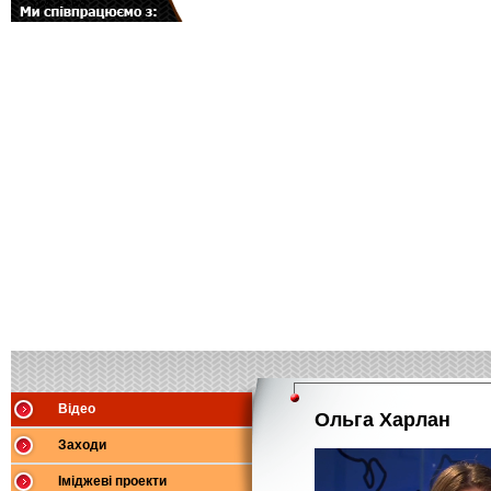
Відео
Ольга Харлан
Заходи
Іміджеві проекти