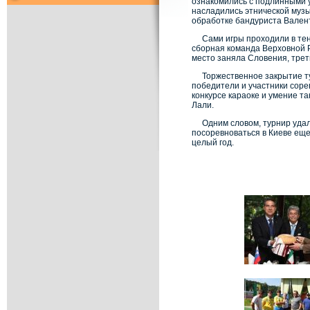
ознакомились с подлинными 
насладились этнической музы
обработке бандуриста Вален
Сами игры проходили в тен
сборная команда Верховной 
место заняла Словения, трет
Торжественное закрытие ту
победители и участники сор
конкурсе караоке и умение т
Лали.
Одним словом, турнир уда
посоревноваться в Киеве еще
целый год.