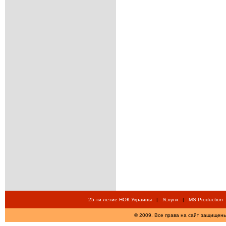
25-ти летие НОК Украины
|
Услуги
|
MS Production
© 2009. Все права на сайт защищены