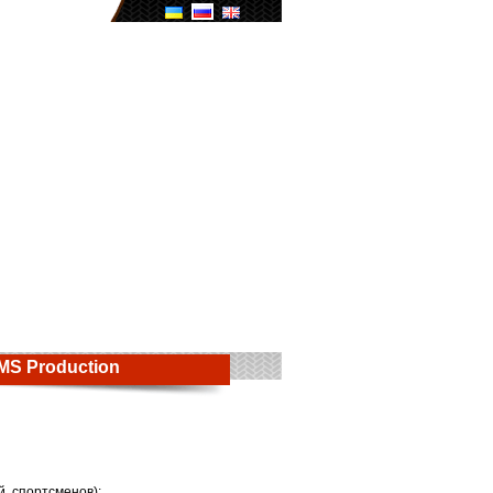
MS Production
, спортсменов);